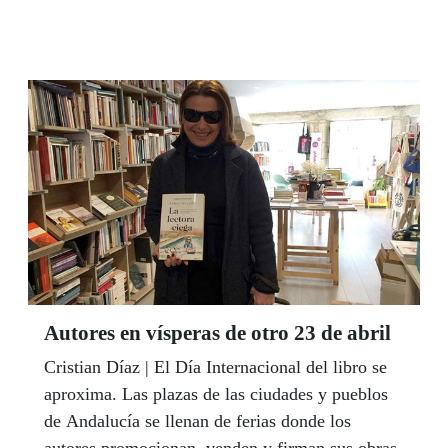
Rafael Arregui interpretará su pintura con una
melodía. Los dos creativos improvisarán en un
espectáculo que sorprenderá al público.
Fernández es una mujer sencilla que le gusta
pasar tiempo con sus amigos, cocinar y practicar
deporte en el gimnasio. La utrerana, sin
embargo, tiene una pasión que ocupa la mayor
parte de sus pensamientos: el arte. Admira a
Sorolla, dibuja sin parar y sus exposiciones se
cuentan como éxitos.
Autores en vísperas de otro 23 de abril
Cristian Díaz | El Día Internacional del libro se
aproxima. Las plazas de las ciudades y pueblos
de Andalucía se llenan de ferias donde los
autores promocionan, venden y firman sus obras