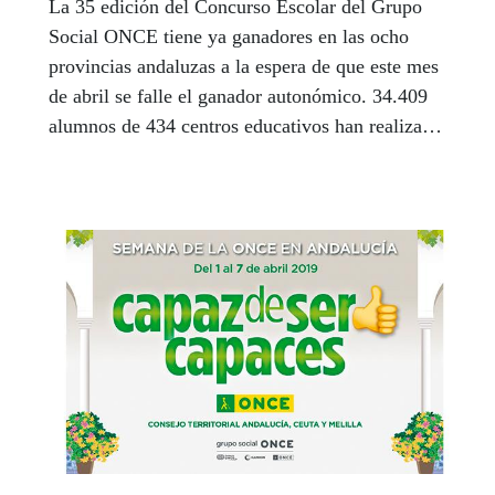
La 35 edición del Concurso Escolar del Grupo
Social ONCE tiene ya ganadores en las ocho
provincias andaluzas a la espera de que este mes
de abril se falle el ganador autonómico. 34.409
alumnos de 434 centros educativos han realizado
carteles y vídeos en defensa de un recreo más
abierto, diverso y para tod@s. ‘Por mí y por
todos mis compañeros’ es el lema de este
certamen que constituye la mayor movilización
social en la comunidad educativa andaluza.