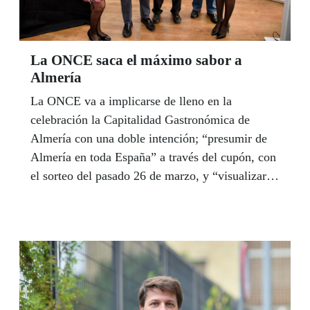
andaluces para que se sientan también
corresponsables de esa labor social, que
constituye el pilar de un modelo social que es
La ONCE saca el máximo sabor a
único en el mundo”. Aquí puedes consultar toda
Almería
la programación de la Semana ONCE 2019.
La ONCE va a implicarse de lleno en la
celebración la Capitalidad Gastronómica de
Almería con una doble intención; “presumir de
Almería en toda España” a través del cupón, con
el sorteo del pasado 26 de marzo, y “visualizar el
lado más integrador y social de la ciudad” con
una serie de actividades que se suman a los actos
programados a lo largo de este año tanto por el
Ayuntamiento como por las entidades
empresariales de hostelería. El alcalde
almeriense, Ramón Fernández-Pacheco, expresó
en la presentación de esta su “admiración por el