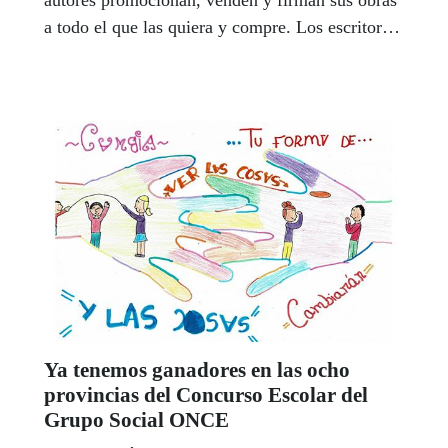
a todo el que las quiera y compre. Los escritores
ciegos no son, a estos efectos, una excepción.
Aurora Delgado, José Soto, Paqui Ayllón, José
Miguel DeSuárez, Conchi Andrada y Antonio
David Aguilera son solo un ejemplo y vivirán
muy intensamente la jornada festiva del 23 de
abril alrededor de sus textos.
Ya tenemos ganadores en las ocho
provincias del Concurso Escolar del
Grupo Social ONCE