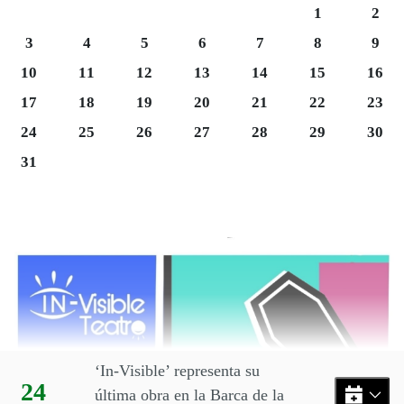
Sábado 1
Domi
1
2
Lunes 3
Martes 4
Miércoles 5
Jueves 6
Viernes 7
Sábado 8
Domi
3
4
5
6
7
8
9
Lunes 10
Martes 11
Miércoles 12
Jueves 13
Viernes 14
Sábado 15
Domi
10
11
12
13
14
15
16
Lunes 17
Martes 18
Miércoles 19
Jueves 20
Viernes 21
Sábado 22
Domi
17
18
19
20
21
22
23
Martes 25
Miércoles 26
Jueves 27
Viernes 28
Sábado 29
Domi
24
25
26
27
28
29
30
Lunes 31
31
Final del calendario
Eventos disponibles en el mes
‘In-Visible’ representa su
Día:
24
última obra en la Barca de la