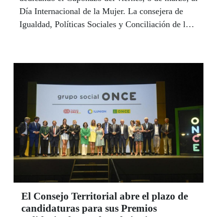
Día Internacional de la Mujer. La consejera de
Igualdad, Políticas Sociales y Conciliación de la
Junta de Andalucía, Rocío Ruiz, presidió en
Sevilla la presentación de este sorteo en el que se
pincharon ‘los globos de la diferencia’ para
explotar las palabras que todavía entorpecen el
empoderamiento de la mujer en la sociedad. En
Andalucía, el 49% de los cargos de gestión de la
ONCE están ocupados por mujeres, según destacó
el delegado territorial, Cristóbal Martínez.
El Consejo Territorial abre el plazo de
candidaturas para sus Premios