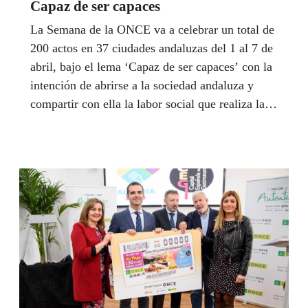
Capaz de ser capaces
La Semana de la ONCE va a celebrar un total de
200 actos en 37 ciudades andaluzas del 1 al 7 de
abril, bajo el lema ‘Capaz de ser capaces’ con la
intención de abrirse a la sociedad andaluza y
compartir con ella la labor social que realiza la
Organización. Esta es la tercera edición de la
Semana ONCE que organiza el Consejo
Territorial de la ONCE en Andalucía, Ceuta y
Melilla, para reforzar el vínculo entre la sociedad
y la entidad en una doble dirección, según su
presidenta, Isabel Viruet: “De puertas adentro
para situar al afiliado en el centro de toda la
atención de la ONCE y se sienta protagonista y
orgulloso de lo que hacemos y de cómo lo
hacemos #8211sostiene-. Y una oportunidad de
abrir las puertas de nuestra Casa a todos los