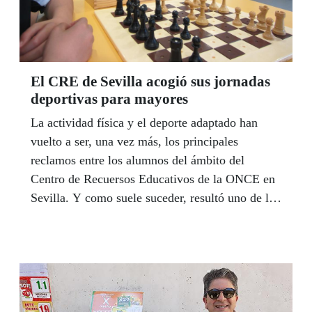
El CRE de Sevilla acogió sus jornadas
deportivas para mayores
La actividad física y el deporte adaptado han
vuelto a ser, una vez más, los principales
reclamos entre los alumnos del ámbito del
Centro de Recuersos Educativos de la ONCE en
Sevilla. Y como suele suceder, resultó uno de los
eventos más esperados durante el curso escolar,
las Jornadas Deportivas de Mayores, dirigidas a
alumnos de 12 a 17 años de Andalucía,
Extremadura, Ceuta y Melilla. Escalada,
showdown, ajedrez, goalball, fútbol sala y judo,
fueron los auténticos protagonistas del 22 al 24