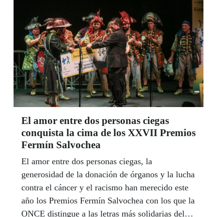
siempre de toda la sociedad -sostiene-, el trabajo
directo de los que, con sensibilidad, tratamos de
fortalecer las redes, los horizontes y las
esperanzas de las personas, se enriquece y se
desarrolla con más solvencia cuanta más ayuda
exista, y eso pasa, entre otras cosas, por
enmarcar la casilla de la X solidaria".
El amor entre dos personas ciegas
conquista la cima de los XXVII Premios
Fermín Salvochea
El amor entre dos personas ciegas, la
generosidad de la donación de órganos y la lucha
contra el cáncer y el racismo han merecido este
año los Premios Fermín Salvochea con los que la
ONCE distingue a las letras más solidarias del