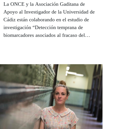
La ONCE y la Asociación Gaditana de
Apoyo al Investigador de la Universidad de
Cádiz están colaborando en el estudio de
investigación “Detección temprana de
biomarcadores asociados al fracaso del
tratamiento médico-dietético de la obesidad:
retinopatía diabética asociado al daño
pancreático”, liderado por el doctor José
Arturo Prada Oliveira. También con un
equipo multidisciplinar del Hospital
Universitario Virgen Macarena de Sevilla,
integrado por especialistas de los Servicios
de Oftalmología, Ginecología y Bioquímica
Clínica, colabora la ONCE en el proyecto de
investigación ‘Evaluación de las propiedades
de las células madre amnióticas
mesenquimales humanas en la disfunción del