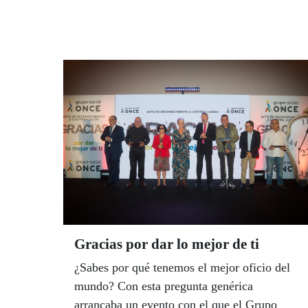
Ayuntamiento de San Fernando han
agradecido a la ONCE por la proyección que
significa a nivel nacional. El almirante de la
Flota, Eugenio Díaz del Río, destaco que la
ONCE y la Armada comparten valores como
la capacidad de superación, el esfuerzo, el
compromiso y la voluntad de vencer.
Gracias por dar lo mejor de ti
¿Sabes por qué tenemos el mejor oficio del
mundo? Con esta pregunta genérica
arrancaba un evento con el que el Grupo