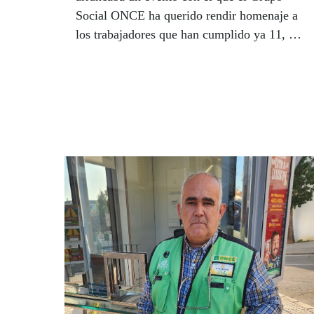
Social ONCE ha querido rendir homenaje a
los trabajadores que han cumplido ya 11, 22
y 33 años de compromiso con los valores
que encarnan la ONCE, Fundación ONCE e
Ilunion. Conil (Cádiz), Granada, Sevilla y
Málaga acogieron actos en los que cientos
de trabajadores recibieron con emoción el
aplauso de todo el Grupo Social ONCE a su
esfuerzo.