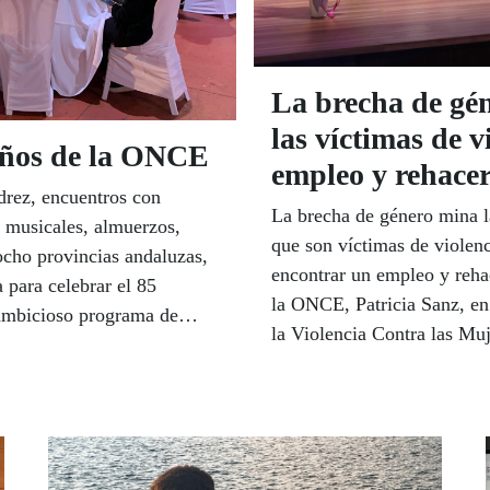
La brecha de gén
las víctimas de 
eaños de la ONCE
empleo y rehacer
rez, encuentros con
La brecha de género mina l
es musicales, almuerzos,
que son víctimas de violenc
 ocho provincias andaluzas,
encontrar un empleo y rehac
 para celebrar el 85
la ONCE, Patricia Sanz, en
ambicioso programa de
la Violencia Contra las Mu
noviembre. El 10 por cient
violencia de género tenían 