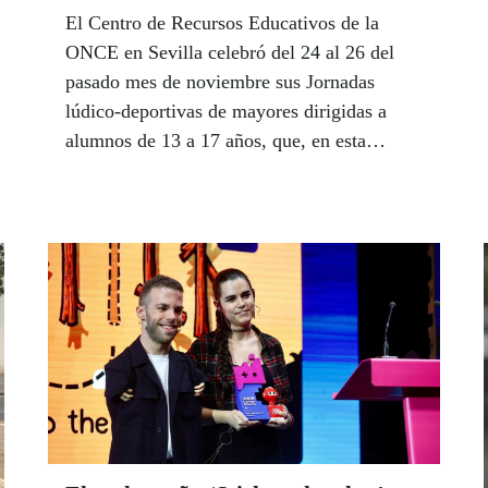
El Centro de Recursos Educativos de la
ONCE en Sevilla celebró del 24 al 26 del
pasado mes de noviembre sus Jornadas
lúdico-deportivas de mayores dirigidas a
alumnos de 13 a 17 años, que, en esta
ocasión, se han centrado en concienciar a los
estudiantes en la importancia del cambio
climático. El CRE también acogió una
jornada de convivencia de atención temprana
bajo el lema ‘Merendamos y el cuerpo
meneamos’.