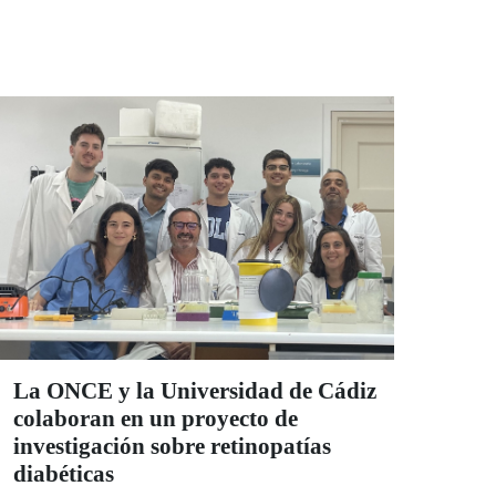
investigación recibió el pasado mes de
octubre el elogio unánime de la Universidad
de Jaén, donde leyó su proyecto. Pablo es
una persona sordociega, una de las 50 en
España que tiene el Síndrome de Wolfram,
una enfermedad considerada rara entre las
raras. Pero él no se siente raro por ser
investigador en la España del 23. De
inteligencia, normal, dice, aunque sus
respuestas le delatan. | LUIS GRESA
La ONCE y la Universidad de Cádiz
colaboran en un proyecto de
investigación sobre retinopatías
diabéticas