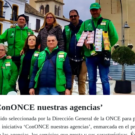
‘ConONCE nuestras agencias’
ido seleccionada por la Dirección General de la ONCE para par
la iniciativa ‘ConONCE nuestras agencias’, enmarcada en el
las agencias, los servicios que presta y sus características. É