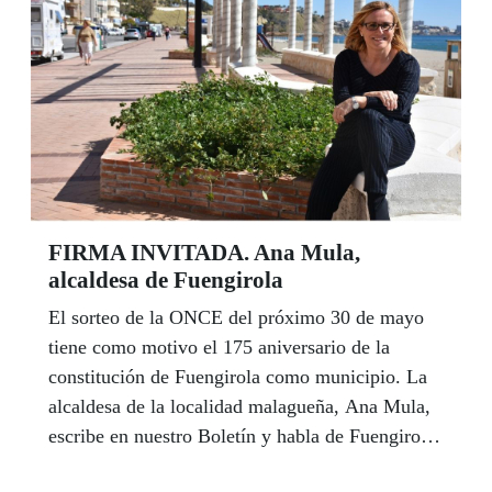
emoción, una reaccion, y trata de llegar al
corazón de sus alumnos. No concibe la
enseñanza de otra manera, como un espectáculo.
FIRMA INVITADA. Ana Mula,
alcaldesa de Fuengirola
El sorteo de la ONCE del próximo 30 de mayo
tiene como motivo el 175 aniversario de la
constitución de Fuengirola como municipio. La
alcaldesa de la localidad malagueña, Ana Mula,
escribe en nuestro Boletín y habla de Fuengirola
como "el corazón de la Costa del Sol", un