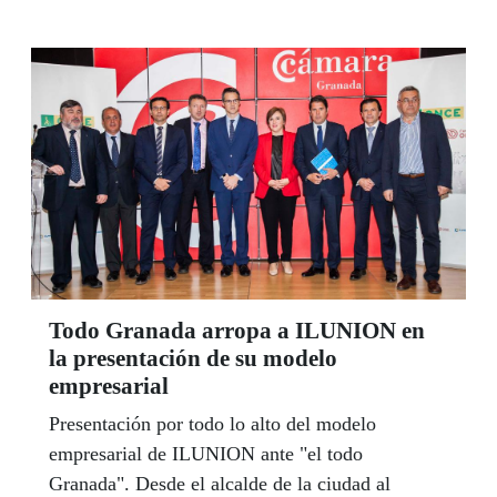
escaparate "de la multiculturalidad" -dice- del
que se siente muy orgullosa. La alcaldesa apunta
a la accesibilidad como una de las prioridades de
su equipo de gobierno para que Fuengirola sea
de verdad una ciudad sin barreras.
Todo Granada arropa a ILUNION en
la presentación de su modelo
empresarial
Presentación por todo lo alto del modelo
empresarial de ILUNION ante "el todo
Granada". Desde el alcalde de la ciudad al