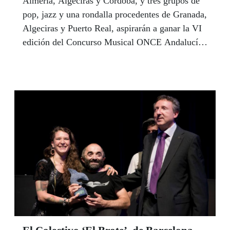
Almería, Algeciras y Córdoba, y tres grupos de
pop, jazz y una rondalla procedentes de Granada,
Algeciras y Puerto Real, aspirarán a ganar la VI
edición del Concurso Musical ONCE Andalucía
que convoca el Consejo Territorial de la
Organización Nacional de Ciegos. Este año se
han presentado 14 solistas y 5 grupos musicales
procedentes de cuatro provincias andaluzas. La
gala para decidir la final, que es abierta al
público, tendrá lugar el próximo lunes 15 de
mayo en la Delegación Territorial de la ONCE y
será presentada por la presentadora del programa
'75 Minutos' de Canal Sur Televisión, Beatriz
Díaz.