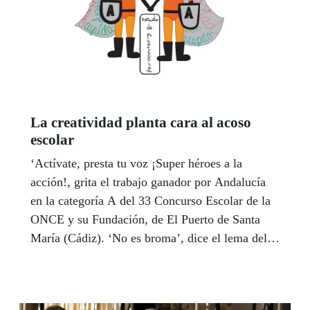
La creatividad planta cara al acoso
escolar
‘Actívate, presta tu voz ¡Super héroes a la
acción!, grita el trabajo ganador por Andalucía
en la categoría A del 33 Concurso Escolar de la
ONCE y su Fundación, de El Puerto de Santa
María (Cádiz). ‘No es broma’, dice el lema del
trabajo de la categoría B, de La Puebla del Río
(Sevilla), y ‘Hola, soy Ánima, soy Cristina,
soy...’ relata el vídeo que pasará a la final