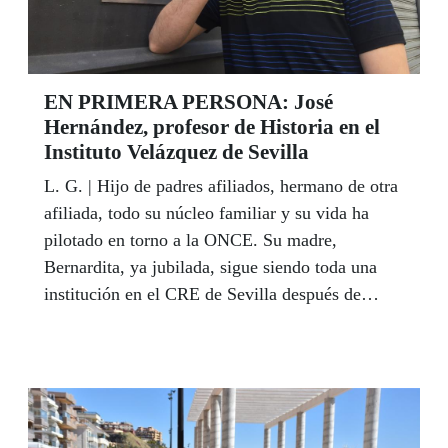
EN PRIMERA PERSONA: José
Hernández, profesor de Historia en el
Instituto Velázquez de Sevilla
L. G. | Hijo de padres afiliados, hermano de otra
afiliada, todo su núcleo familiar y su vida ha
pilotado en torno a la ONCE. Su madre,
Bernardita, ya jubilada, sigue siendo toda una
institución en el CRE de Sevilla después de
tantos años como telefonista en el centro. José
Hernández García (Sevilla, 1983), supo pronto
que lo suyo era la enseñanza. Hoy es profesor de
Historia en el Instituto Velázquez de la capital
andaluza. En cada clase busca un clímax, una