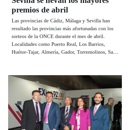
Sevilla se llevan los mayores
premios de abril
Las provincias de Cádiz, Málaga y Sevilla han
resultado las provincias más afortunadas con los
sorteos de la ONCE durante el mes de abril.
Localidades como Puerto Real, Los Barrios,
Huétor-Tajar, Almería, Gador, Torremolinos, San
Juan de Aznalfarache, Málaga, Rota, Gines o la
capital andaluza son algunas de las localidades
que han vivido en primera persona este mes
pasado la ilusión que reparte la ONCE todos los
días gracias a nuestros vendedores.