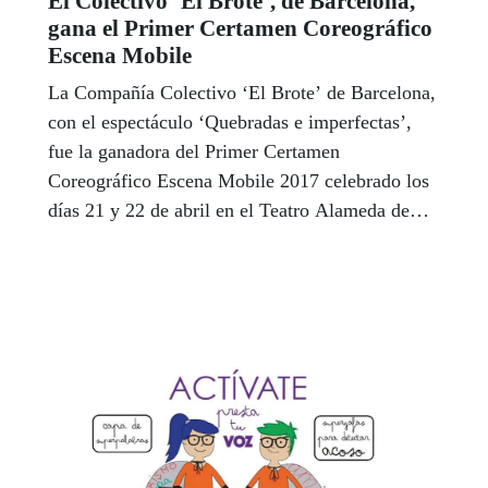
El Colectivo ‘El Brote’, de Barcelona,
gana el Primer Certamen Coreográfico
Escena Mobile
La Compañía Colectivo ‘El Brote’ de Barcelona,
con el espectáculo ‘Quebradas e imperfectas’,
fue la ganadora del Primer Certamen
Coreográfico Escena Mobile 2017 celebrado los
días 21 y 22 de abril en el Teatro Alameda de
Sevilla. El premio cuenta con el patrocinio de
Fundación ONCE, fruto del acuerdo entre la
ONCE y la organización de un Festival que ha
celebrado este año su XI edición y que convierte
a Sevilla en la capital europea del arte integrado.