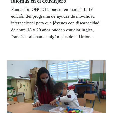
idiomas en el extranjero
Fundación ONCE ha puesto en marcha la IV
edición del programa de ayudas de movilidad
internacional para que jóvenes con discapacidad
de entre 18 y 29 años puedan estudiar inglés,
francés o alemán en algún país de la Unión
Europea cuya lengua oficial sea uno de estos tres
idiomas. Las becas cubren estancias en países
europeos cuya lengua oficial sea el inglés,
francés o alemán y podrán disfrutarse entre
febrero y diciembre de 2021. Los interesados
pueden presentar sus solicitudes hasta el 30 de
septiembre de 2021. En Málaga, Fundación
ONCE, Inserta Empleo y Málaga TechPark, han
firmado un convenio con el objetivo de
promover la formación de las personas con
discapacidad en perfiles profesionales