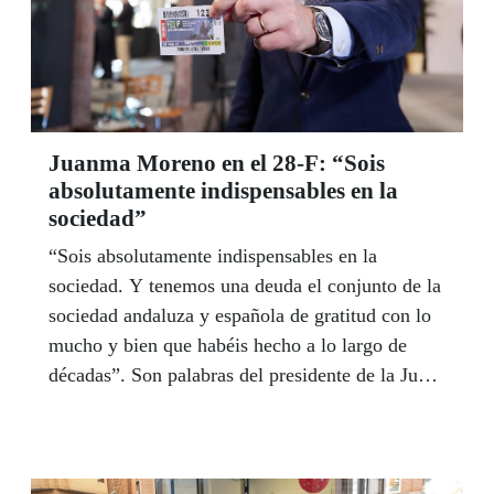
cuento, se han presentado este año un total de
1.457 obras.
Juanma Moreno en el 28-F: “Sois
absolutamente indispensables en la
sociedad”
“Sois absolutamente indispensables en la
sociedad. Y tenemos una deuda el conjunto de la
sociedad andaluza y española de gratitud con lo
mucho y bien que habéis hecho a lo largo de
décadas”. Son palabras del presidente de la Junta
de Andalucía, Juanma Moreno, dedicadas a la
ONCE y al Grupo Social ONCE en la
presentación del cupón del 28 de febrero que, en
esta ocasión, homenajeó a los sanitarios