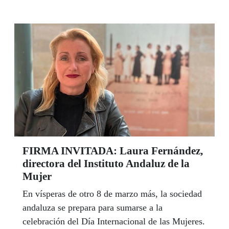
generada por la pandemia entre la población con
mayores necesidades sociales. En diciembre
pasado entregaron a los Bancos de Alimentos un
total de 15.446 kilos a los que sumaron otros
15.092 kilos el pasado mes de febrero, que hacen
un total de 30.538 kilos de solidaridad en los
tiempos del COVID.
FIRMA INVITADA: Laura Fernández,
directora del Instituto Andaluz de la
Mujer
En vísperas de otro 8 de marzo más, la sociedad
andaluza se prepara para sumarse a la
celebración del Día Internacional de las Mujeres.