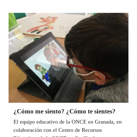
2015, vendió diez cupones premiados con 35.000
euros cada uno en el sorteo del lunes 15 de
febrero repartiendo así 350.000 euros en su
quiosco ubicado en la avenida Federico Molina
esquina con José Fariñas de Huelva capital.
Mientras que en Sanlúcar, Antonio Sánchez dio
uno de los Sueldazos agraciados con 2.000 euros
al mes durante 10 años en la víspera del Día de
Andalucía.
¿Cómo me siento? ¿Cómo te sientes?
El equipo educativo de la ONCE en Granada, en
colaboración con el Centro de Recursos