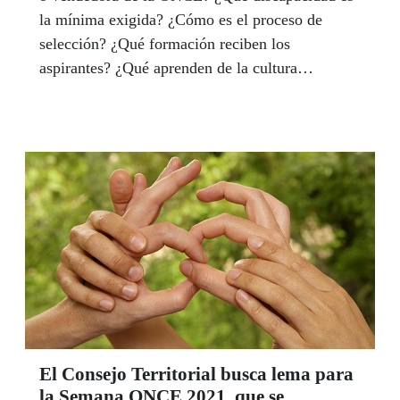
la mínima exigida? ¿Cómo es el proceso de
selección? ¿Qué formación reciben los
aspirantes? ¿Qué aprenden de la cultura
institucional de la ONCE? ¿Cómo son las
prácticas antes de salir a la venta? ¿Cuáles son
las inquietudes y las expectativas de los nuevos
vendedores? Respondemos a todas las preguntas
en un momento en el que la ONCE se ha
propuesto como meta lograr una paridad total en
su red de ventas.
El Consejo Territorial busca lema para
la Semana ONCE 2021, que se