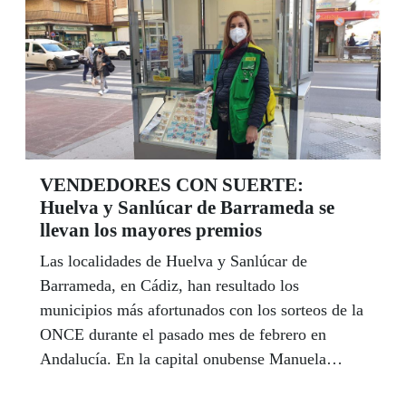
andaluces por su profesionalidad en la lucha
contra la pandemia. Solemne, en el Salón de los
Espejos del Palacio de San Telmo, el espacio de
mayor protocolo de la presidencia de la Junta de
Andalucía, y retransmitido en directo a través de
las redes sociales, Moreno aseguró que no hay
reconstrucción posible sin contar con los más
VENDEDORES CON SUERTE:
vulnerables y se comprometió a redoblar sus
Huelva y Sanlúcar de Barrameda se
esfuerzos ante la crisis de la COVID.
llevan los mayores premios
Las localidades de Huelva y Sanlúcar de
Barrameda, en Cádiz, han resultado los
municipios más afortunados con los sorteos de la
ONCE durante el pasado mes de febrero en
Andalucía. En la capital onubense Manuela
Pozuelo, afiliada a la ONCE y vendedora desde