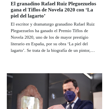
El granadino Rafael Ruiz Pleguezuelos
críticamente decepcionado con el poder político y
gana el Tiflos de Novela 2020 con ‘La
económico por su incapacidad para frenar las
piel del lagarto’
desigualdades de esta sociedad. | LUIS GRESA
El escritor y dramaturgo granadino Rafael Ruiz
Pleguezuelos ha ganado el Premio Tiflos de
Novela 2020, uno de los de mayor prestigio
literario en España, por su obra ‘La piel del
lagarto’. Se trata de la biografía de un pintor,
apartado de la vida, que retrocede en el tiempo a
partir de una subasta en Londres de un cuadro
que no reconoce como suyo. "Es una inyección
de energía y una emoción en vísperas del 28-F
que me abre una ventana y un futuro”, dijo el
autor, tras darse a conocer el fallo del jurado de
esta XXIII edición de los premios de novela.
Entre las tres ediciones, de novela, poesía y