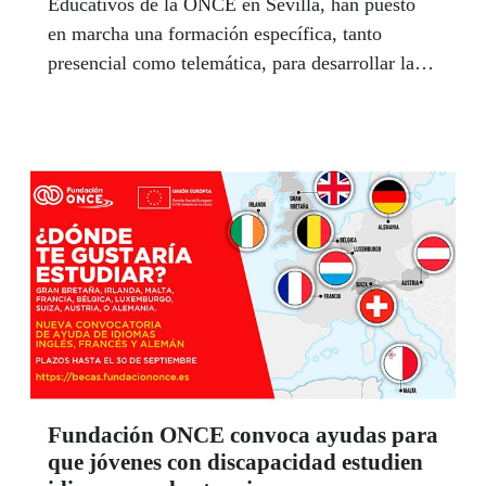
Educativos de la ONCE en Sevilla, han puesto
en marcha una formación específica, tanto
presencial como telemática, para desarrollar la
capacidad emocional y enseñar a gestionar
sentimientos como la tristeza, la alegría, el amor,
la ira o la sorpresa. El plan de trabajo va dirigido
a alumnos de segundo ciclo de Infantil,
Educación Primera y primer ciclo de Secundaria.
A la vez, Granada ha impulsado también otro
taller de cocina en la que estudiantes, maestros y
padres cocinan juntos para avanzar en autonomía
personal.
Fundación ONCE convoca ayudas para
que jóvenes con discapacidad estudien