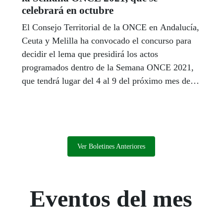
celebrará en octubre
El Consejo Territorial de la ONCE en Andalucía,
Ceuta y Melilla ha convocado el concurso para
decidir el lema que presidirá los actos
programados dentro de la Semana ONCE 2021,
que tendrá lugar del 4 al 9 del próximo mes de
octubre, si la evolución de la pandemia lo
permite. La crisis de la COVID-19 obligó a
suspender el año pasado la Semana de la ONCE,
pero este año se prevé adaptarse a los nuevos
protocolos para garantizar su organización y
Ver Boletines Anteriores
facilitar la mayor participación posible, tanto de
forma presencial como online. En marzo el
Consejo celebrará además un acto
Eventos del mes
intergeneracional en el que participarán jóvenes
y mayores afiliados para fomentar la cultura