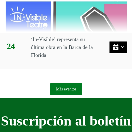
‘In-Visible’ representa su
Día:
24
última obra en la Barca de la
Florida
Más eventos
Suscripción al boletín