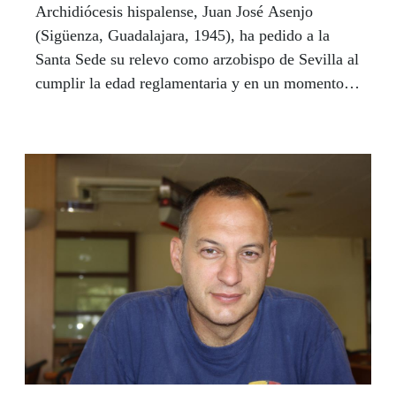
Archidiócesis hispalense, Juan José Asenjo
(Sigüenza, Guadalajara, 1945), ha pedido a la
Santa Sede su relevo como arzobispo de Sevilla al
cumplir la edad reglamentaria y en un momento
en el que la pérdida progresiva de la visión está
marcando un antes y un después en su vida. Con
la ayuda de la ONCE se adapta ahora a una nueva
situación que le ha llevado, sostiene, a
profundizar en su relación con Dios. Asenjo tiene
el carácter erudito, sabio, ilustrado de Benedicto
XVI, ensimismado en su misión apostólica, y la
humildad y pasión por los pobres que predica el
Papa Francisco. Rodeado de los recursos que le
permiten aprovechar al máximo su resto visual, en
el palacio arzobispal más hermoso y rico en
patrimonio de toda España, monseñor Asenjo
afronta su relevo con serenidad y tranquilidad, y