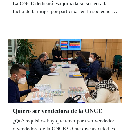
La ONCE dedicará esa jornada su sorteo a la
lucha de la mujer por participar en la sociedad en
igualdad con cinco millones y medio de cupones
que se suman a los que ya reivindicaron la
igualdad salarial en febrero. La directora del
Instituto Andaluz de la Mujer, Laura Fernández,
aboga en esta tribuna por construir puentes y
redes para dar respuesta a las necesidades de
todas las mujeres sin excepción.
Quiero ser vendedora de la ONCE
¿Qué requisitos hay que tener para ser vendedor
o vendedora de la ONCE? ¿Qué discapacidad es