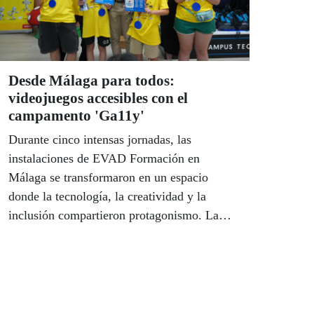
Desde Málaga para todos:
videojuegos accesibles con el
campamento 'Ga11y'
Durante cinco intensas jornadas, las
instalaciones de EVAD Formación en
Málaga se transformaron en un espacio
donde la tecnología, la creatividad y la
inclusión compartieron protagonismo. La
nueva edición del Campamento Inclusivo de
Videojuegos Ga11y reunió a una treintena de
jóvenes, con y sin discapacidad, en una
experiencia educativa diseñada para
demostrar que el videojuego puede ir mucho