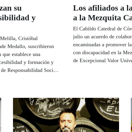
zan su
Los afiliados a 
sibilidad y
a la Mezquita C
El Cabildo Catedral de Cór
julio un acuerdo de colabor
elilla, Cristóbal
encaminadas a promover la a
nde Medallo, suscribieron
con discapacidad en la Me
n que establece una
de Excepcional Valor Univer
ccesibilidad y formación y
afiliados a la ONCE podrán v
 de Responsabilidad Social
el arte y la tolerancia que