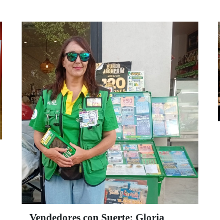
éxito ‘Omega’. Como artista con
discapacidad la Bienal distinguirá al cantaor
de Mairena del Alcor (Sevilla), Jesús León.
Vendedores con Suerte: Gloria