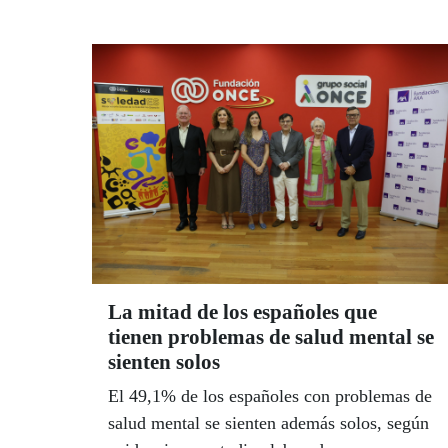
encuentran en ellos un espacio donde
disfrutar, crecer y descubrir nuevas
capacidades en un entorno adaptado a sus
necesidades. Una tradición que vertebra gran
parte de las relaciones sociales de los
pequeños, que esperan con ansia cada año
esa semana de convivir con sus amigos.
La mitad de los españoles que
tienen problemas de salud mental se
sienten solos
El 49,1% de los españoles con problemas de
salud mental se sienten además solos, según