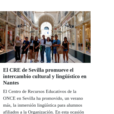
más allá del entretenimiento y convertirse en
una herramienta capaz de generar
aprendizaje, eliminar barreras y fomentar la
igualdad de oportunidades.
El CRE de Sevilla promueve el
intercambio cultural y lingüístico en
Nantes
El Centro de Recursos Educativos de la
ONCE en Sevilla ha promovido, un verano
más, la inmersión lingüística para alumnos
afiliados a la Organización. En esta ocasión