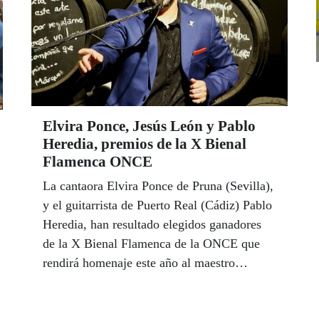
Elvira Ponce, Jesús León y Pablo
Heredia, premios de la X Bienal
Flamenca ONCE
La cantaora Elvira Ponce de Pruna (Sevilla),
y el guitarrista de Puerto Real (Cádiz) Pablo
Heredia, han resultado elegidos ganadores
de la X Bienal Flamenca de la ONCE que
rendirá homenaje este año al maestro
Enrique Morente, a título póstumo, cuando
se cumplen 30 años de la publicación de su