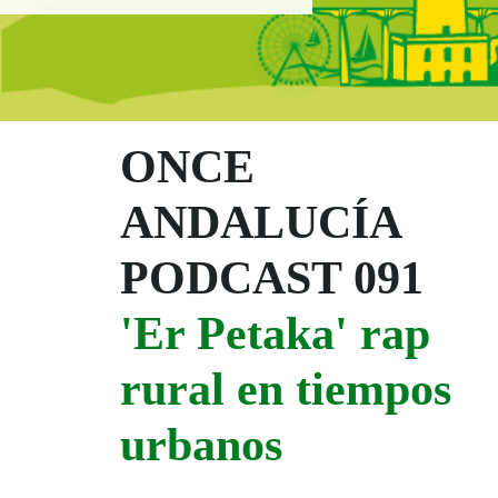
Boletín Noticias
ONCE
ANDALUCÍA
PODCAST 091
'Er Petaka' rap
rural en tiempos
urbanos