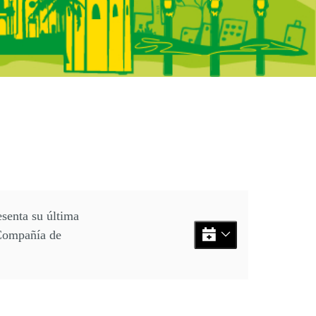
ntos
il 2026: 1
esenta su última
 Compañía de