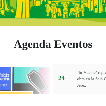
 Andalucía - Eve
Agenda Eventos
tos disponibles el día 24 Abr
l
‘In-Visible’ repr
Día:
24
obra en la Sala
Jerez