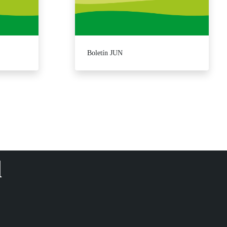
Boletín JUN
splazarse.
d