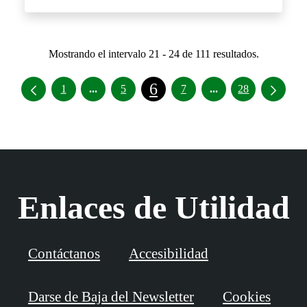
Mostrando el intervalo 21 - 24 de 111 resultados.
6
Páginas intermedias Use TAB para desplazar
Páginas intermedia
1
...
5
7
...
28
Enlaces de Utilidad
Contáctanos
Accesibilidad
Darse de Baja del Newsletter
Cookies