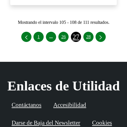
Mostrando el intervalo 105 - 108 de 111 resultados.
27
Páginas intermedias Use TAB para des
1
...
26
28
Enlaces de Utilidad
Contáctanos
Accesibilidad
Darse de Baja del Newsletter
Cookies