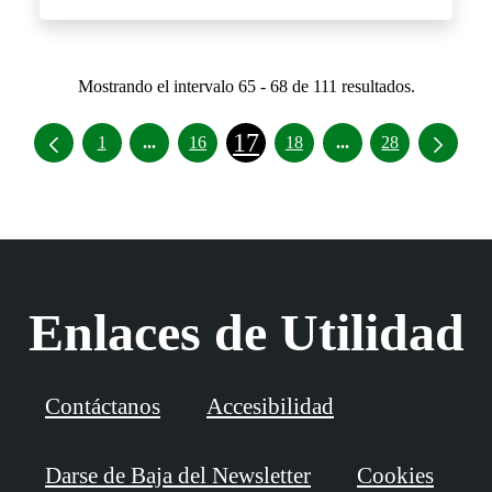
Mostrando el intervalo 65 - 68 de 111 resultados.
17
Páginas intermedias Use TAB para desplazar
Páginas intermedia
1
...
16
18
...
28
Enlaces de Utilidad
Contáctanos
Accesibilidad
Darse de Baja del Newsletter
Cookies